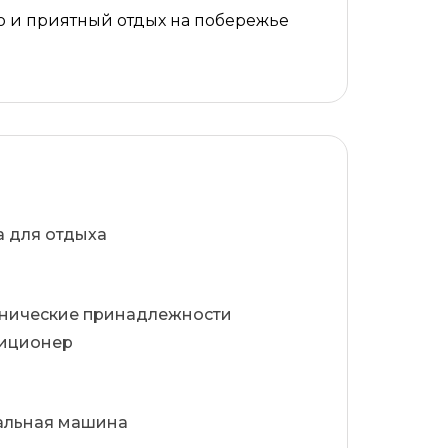
рю и приятный отдых на побережье
а для отдыха
енические принадлежности
иционер
альная машина