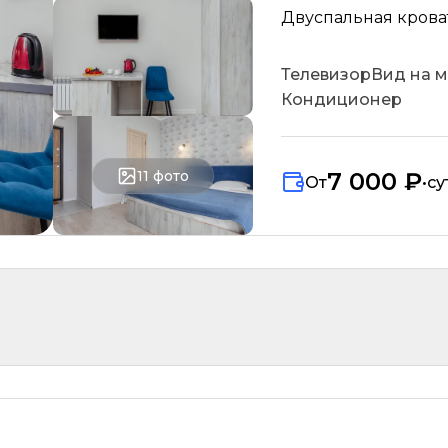
Двуспальная кровать
Телевизор
Вид на 
Кондиционер
11
фото
7 000 ₽
От
•
су