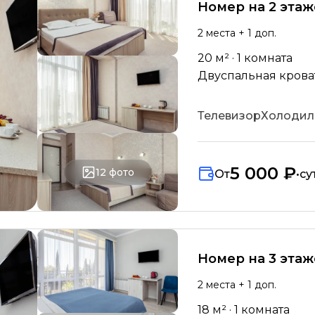
Номер на 2 эта
2
места
+ 1 доп.
20
м² ·
1
комната
Двуспальная кровать
Телевизор
Холодил
5 000 ₽
12
фото
От
•
су
Номер на 3 этаж
2
места
+ 1 доп.
18
м² ·
1
комната