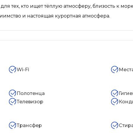
ля тех, кто ищет тёплую атмосферу, близость к мо
приимство и настоящая курортная атмосфера.
Wi-Fi
Мест
Полотенца
Гиги
Телевизор
Конд
Трансфер
Стир