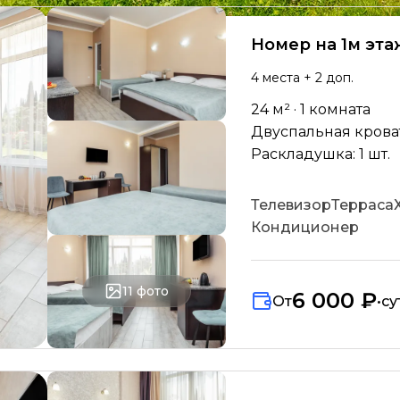
Номер на 1м эта
4
места
+ 2 доп.
24
м² ·
1
комната
Двуспальная кровать
Раскладушка: 1 шт.
Телевизор
Терраса
Кондиционер
11
фото
6 000 ₽
От
•
су